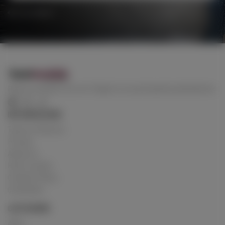
Torna indietro
Resta connesso con noi! Seguici su una di queste piattaforme
INFORMAZIONI
Terms of Service
Privacy
About us
How it works
Cookies Policy
Contattaci
CATEGORIE
Altro