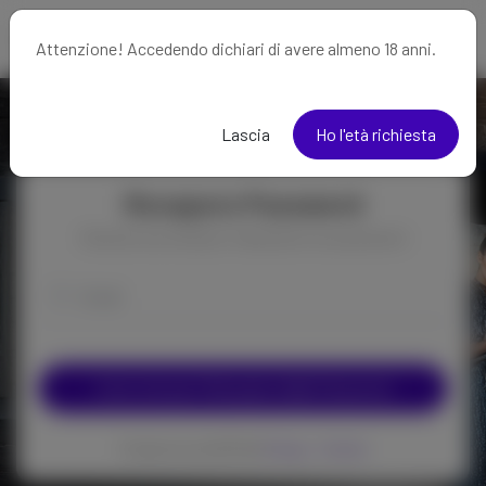
Attenzione! Accedendo dichiari di avere almeno 18 anni.
Lascia
Ho l'età richiesta
Recupero Password
Riceverai una email per reimpostare la tua password
Invia Link per il Recupero della Password
Protetto da reCAPTCHA
Privacy
-
Termini