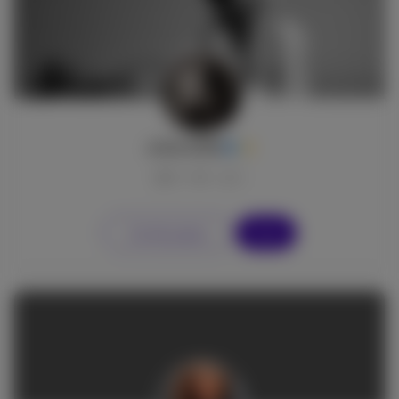
ashara1292
10
0
0
Vai alla pagina
Segui