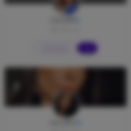
jessica993
12
0
0
Vai alla pagina
Segui
roberta544