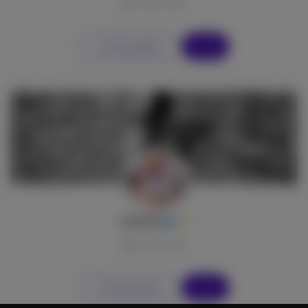
7
0
0
Vai alla pagina
Segui
leila2149
6
0
0
Vai alla pagina
Segui