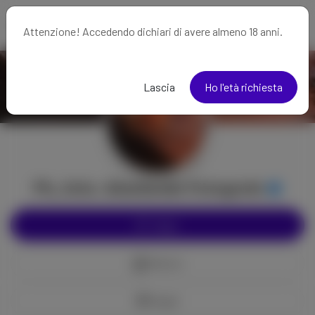
Attenzione! Accedendo dichiari di avere almeno 18 anni.
Lascia
Ho l'età richiesta
Ph_foto. Alnaturale Fotografo
Segui
Mancia
Regali