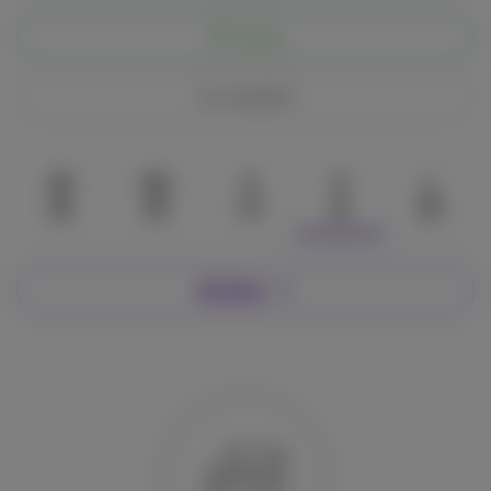
Chatta
Condividi
55
122
0
0
1
Su di me