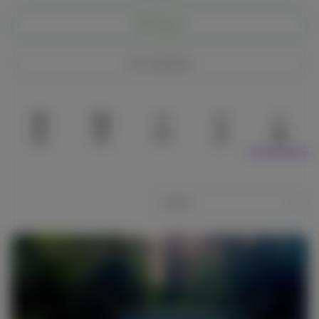
Chatta
Condividi
55
122
0
0
1
Download digitale