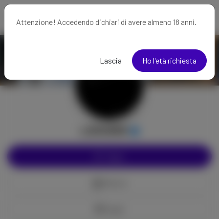
Attenzione! Accedendo dichiari di avere almeno 18 anni.
Lascia
Ho l'età richiesta
Lilith988
Segui
Mancia
Regali