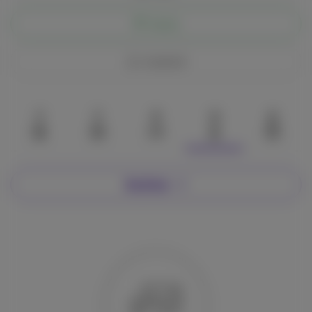
Chatta
Condividi
7
7
0
0
0
Su di me