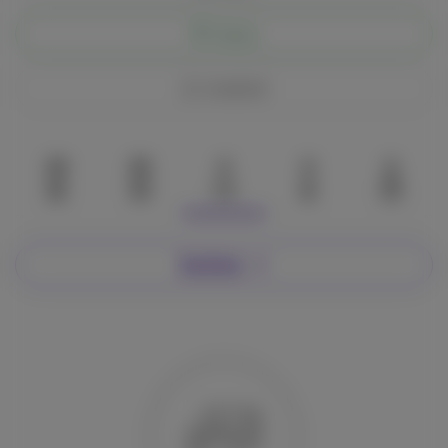
Chatta
Condividi
33
33
0
0
0
Su di me