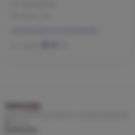
Download digitale
File
JPG
-
2.3MB
##fiumeincantato
##cascata
##paradiso
Condividi
Resta connesso con noi! Seguici su una di queste piattaforme
INFORMAZIONI