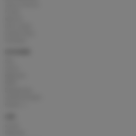
Terms of Service
Privacy
About us
How it works
Cookies Policy
Contattaci
CATEGORIE
Altro
Attrice
Ballerina/o
BDSM
Bodypainting
Cantante/Vocalist
Esplora
LINK
Accedi
Registrati