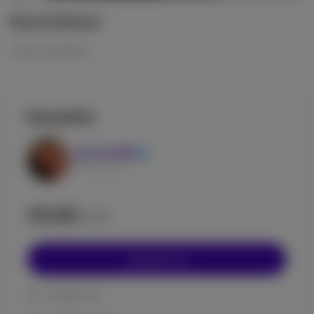
Descrizione
Fiume incantato
Incanto
ph-foto134
03 Ott, 2025
€5.00
EUR
Acquista ora
Acquisti (0)