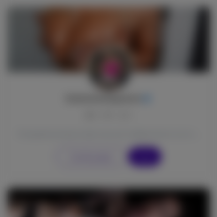
SeductiveSnapshots
0
0
0
Fotografo/producer alla ricerca di collaborazioni con modelle (remunerate per le modelle) ed altri f...
Vai alla pagina
Segui