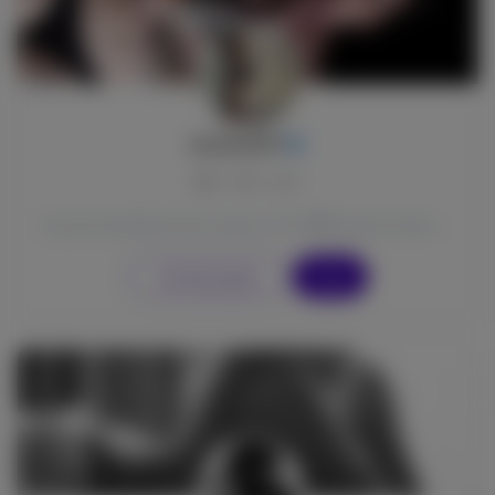
marika0107
0
0
0
𝓜𝓪𝓻𝓲𝓚𝓪 she/her Il mio motto è "Vivi 💗e lascia vivere 🌺" ♈ Ariete, classe 1996 Sono una ragaz...
Vai alla pagina
Segui