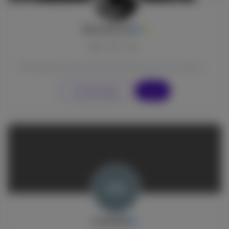
SimoneB_ph
0
0
0
Fotoamatore classe 87, dal ritratto al nudo, con studio casalingo attrezzato in Borgomanero. Dispon...
Vai alla pagina
Segui
mad2269